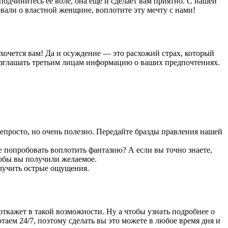
подчинитесь ее воле, она ещё и сделает вам приятно. С нашей
вали о властной женщине, воплотите эту мечту с нами!
 хочется вам! Да и осуждение — это расхожий страх, который
 разглашать третьим лицам информацию о ваших предпочтениях.
непросто, но очень полезно. Передайте бразды правления нашей
не попробовать воплотить фантазию? А если вы точно знаете,
тобы вы получили желаемое.
олучить острые ощущения.
откажет в такой возможности. Ну а чтобы узнать подробнее о
таем 24/7, поэтому сделать вы это можете в любое время дня и