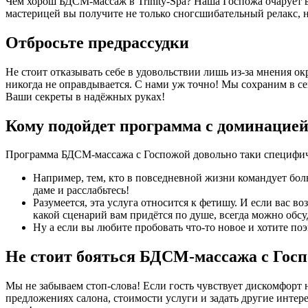
Чем хорош БДСМ-массаж в Trinity-Spa? Наша Госпожа очарует ва
мастерицей вы получите не только сногсшибательный релакс, н
Отбросьте предрассудки
Не стоит отказывать себе в удовольствии лишь из-за мнения о
никогда не оправдывается. С нами уж точно! Мы сохраним в сек
Ваши секреты в надёжных руках!
Кому подойдет программа с доминацие
Программа БДСМ-массажа с Госпожой довольно таки специфич
Например, тем, кто в повседневной жизни командует боль
даме и расслабьтесь!
Разумеется, эта услуга относится к фетишу. И если вас в
какой сценарий вам придётся по душе, всегда можно обс
Ну а если вы любите пробовать что-то новое и хотите п
Не стоит бояться БДСМ-массажа с Гос
Мы не забываем стоп-слова! Если гость чувствует дискомфорт 
предложениях салона, стоимости услуги и задать другие инте