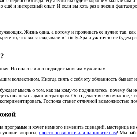
с с первого взгляда! Ну а если вы будете хорошим мальчиком и 
о ещё и интересный опыт. И если вы хоть раз в жизни фантазиро
кружающих. Жизнь одна, а потому и проживать ее нужно так, как
рете то, что вы заглядывали в Trinity-Spa и уж точно не будем
й?
ная. Но она отлично подходит многим мужчинам.
шим коллективом. Иногда снять с себя эту обязанность бывает 
озбуждает мысль о том, как вы кому-то подчиняетесь, почему бы 
удить нюансы с администратором. Она сделает все возможное, ч
оэкспериментировать, Госпожа станет отличной возможностью п
пожой
на программе и хочет немного изменить сценарий, мастерица не 
ресующие вопросы,
просто позвоните или напишите нам
! Мы рабо