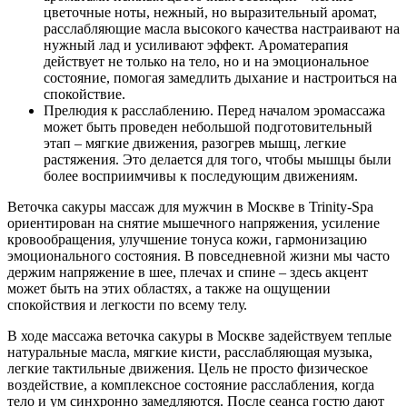
цветочные ноты, нежный, но выразительный аромат,
расслабляющие масла высокого качества настраивают на
нужный лад и усиливают эффект. Ароматерапия
действует не только на тело, но и на эмоциональное
состояние, помогая замедлить дыхание и настроиться на
спокойствие.
Прелюдия к расслаблению. Перед началом эромассажа
может быть проведен небольшой подготовительный
этап – мягкие движения, разогрев мышц, легкие
растяжения. Это делается для того, чтобы мышцы были
более восприимчивы к последующим движениям.
Веточка сакуры массаж для мужчин в Москве в Trinity-Spa
ориентирован на снятие мышечного напряжения, усиление
кровообращения, улучшение тонуса кожи, гармонизацию
эмоционального состояния. В повседневной жизни мы часто
держим напряжение в шее, плечах и спине – здесь акцент
может быть на этих областях, а также на ощущении
спокойствия и легкости по всему телу.
В ходе массажа веточка сакуры в Москве задействуем теплые
натуральные масла, мягкие кисти, расслабляющая музыка,
легкие тактильные движения. Цель не просто физическое
воздействие, а комплексное состояние расслабления, когда
тело и ум синхронно замедляются. После сеанса гостю дают