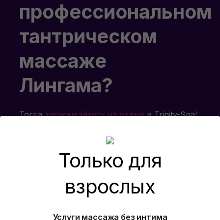
профессиональном
тантрическом
массаже
Лингама?
Тогда
записывайтесь на отдых
в Trinity-Spa!
У нас работают высококлассные
специалисты, которые могут найти подход
к любому человеку. Кроме того, мы
Только для
разработали массу оригинальных программ
и интересных дополнений, с которыми ваш
взрослых
отдых станет незабываемым. Ждем вас в
гости!
Услуги массажа без интима