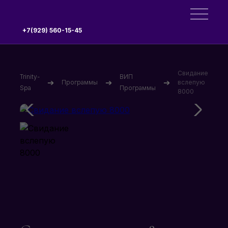
+7(929) 560-15-45
Свидание
Trinity-
ВИП
➔
➔
➔
Программы
вслепую
Spa
Программы
8000