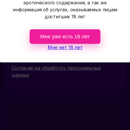
эротического содержания, а так же
ГРАФИК:
информация об услугах, оказываемых лицам
Круглосуточно!
достигших 18 лет
ТЕЛЕФОН:
Мне уже есть 18 лет
+7(929) 560-15-45
Мне нет 18 лет
Политика конфиденциальности
Согласие на обработку персональных
данных